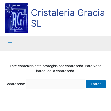
Ir
al
Cristaleria Gracia
contenido
SL
Main
Menu
Este contenido está protegido por contraseña. Para verlo
introduce la contraseña.
Contraseña: